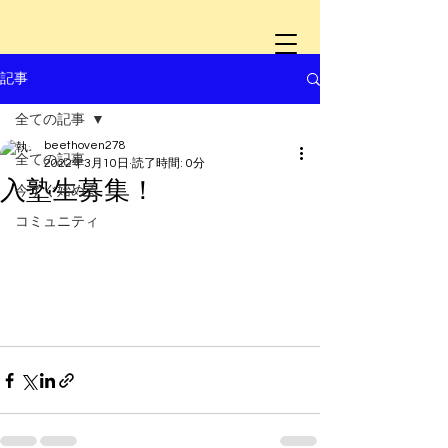
記事
全ての記事
beethoven278
全ての記事
2022年3月10日
読了時間: 0分
入塾生募集！
今すぐ始める
コミュニティ